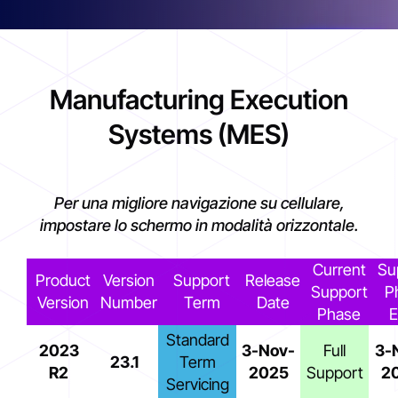
Manufacturing Execution
Systems (MES)
Per una migliore navigazione su cellulare,
impostare lo schermo in modalità orizzontale.
Current
Su
Product
Version
Support
Release
Support
P
Version
Number
Term
Date
Phase
E
Standard
2023
3-Nov-
Full
3-
23.1
Term
R2
2025
Support
2
Servicing