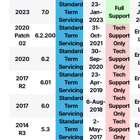
Standard
23-
Full
2023
7.0
Term
Jan-
J
Support
Servicing
2023
2
2020
Standard
31-
Tech
E
Patch
6.2.200
Term
Oct-
Support
02
Servicing
2021
Only
Standard
30-
Tech
E
2020
6.2
Term
Sep-
Support
Servicing
2020
Only
Standard
23-
Tech
2017
E
6.01
Term
Apr-
Support
R2
Servicing
2019
Only
Standard
Tech
6-Aug-
E
2017
6.0
Term
Support
2018
Servicing
Only
Standard
2-
Tech
2014
E
5.3
Term
May-
Support
R3
Servicing
2017
Only