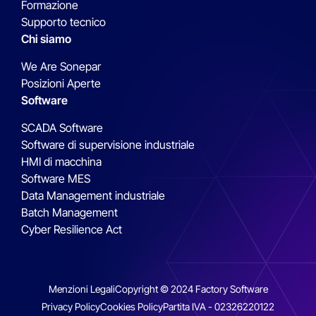
Possibilità di richiedere hot fix
Formazione
Support Only
.
supporto Customer FIRST hanno diritto ai
esistenti
Supporto tecnico
seguenti servizi:
Chi siamo
Test degli aggiornamenti di sicurezza
Patch per risolvere problemi non critici:
Assistenza tecnica su problemi e
Microsoft
We Are Sonepar
* (disponibile solo per le versioni Long-
richieste tramite programmi di supporto
Posizioni Aperte
Software
Term Servicing)
esistenti
SCADA Software
Software di supervisione industriale
HMI di macchina
Patch di sicurezza critiche
Software MES
Data Management industriale
Batch Management
Cyber Resilience Act
Menzioni Legali
Copyright © 2024 Factory Software
Privacy Policy
Cookies Policy
Partita IVA - 02326220122