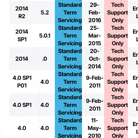
Standard
29-
Tech
2014
E
5.2
Term
Feb-
Support
R2
Servicing
2016
Only
Standard
25-
Tech
2014
E
5.0.1
Term
Mar-
Support
SP1
Servicing
2015
Only
Standard
20-
Tech
E
2014
.0
Term
Oct-
Support
Servicing
2014
Only
Standard
Tech
4.0 SP1
9-Feb-
E
4.0
Term
Support
P01
2011
Servicing
Only
Standard
Tech
9-Feb-
E
4.0 SP1
4.0
Term
Support
2011
Servicing
Only
Standard
11-
Tech
E
4.0
4.0
Term
May-
Support
Servicing
2010
Only