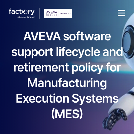
AVEVA software
support lifecycle and
retirement policy for
Che cosa sta cercando ?
Manufacturing
Execution Systems
(MES)