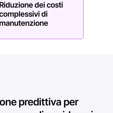
ne predittiva per
le anomalie e ridurre i
altà industriali utilizza ancora un approccio di
he consente di intervenire solo dopo che le
tano. Questo metodo è costoso e comporta tempi di
ulla produttività. Con il software AVEVA, offriamo un
itoraggio delle condizioni, ovvero raccogliamo dati