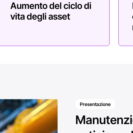
Presentazione
Manutenzio
anticipare 
costi.
La maggior parte delle re
manutenzione reattiva, c
apparecchiature si guas
inattività che incidono s
approccio basato sul mon