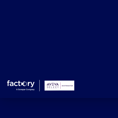
Manutenzion
Che cosa sta cercando ?
predittiva
Implementando una strategia di manutenzione preditt
dati utilizzabili in ambito manutenzione e gestione deg