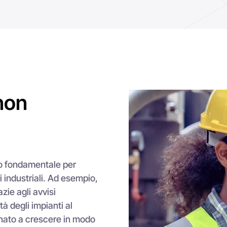
to fondamentale per
ri industriali. Ad esempio,
zie agli avvisi
à degli impianti al
tinato a crescere in modo
ndimento automatico.
aziende devono
lità di implementazione.
tics e
AVEVA PI Data
te, diagnostica dei
operativa e riducendo
 utilizzato questi
 prevenire gli arresti