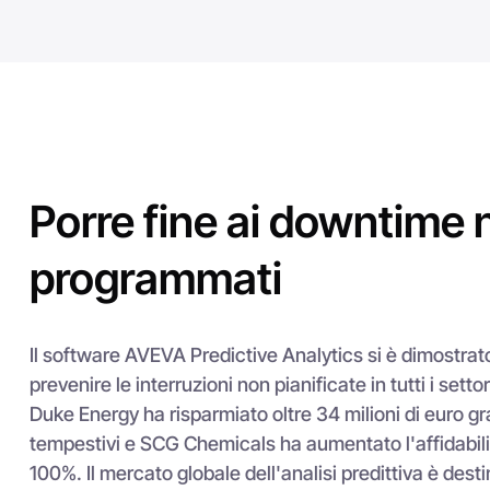
Il software AVEVA Predictive Analytics si è dimostra
prevenire le interruzioni non pianificate in tutti i setto
Duke Energy ha risparmiato oltre 34 milioni di euro gra
tempestivi e SCG Chemicals ha aumentato l'affidabilit
100%. Il mercato globale dell'analisi predittiva è des
significativo, grazie ai progressi dell'AI e dell'appre
Nella scelta degli strumenti di analisi predittiva, le 
considerare il ROI, la compatibilità hardware e la faci
Le soluzioni di AVEVA, tra cui
A
VEVA Predictive Analy
Infrastructure
, forniscono notifiche di allarme avanza
guasti e azioni prescrittive, migliorando l'efficienza 
l'OPEX fino al 20%. In particolare, Mitsubishi Power ha
strumenti per migliorare la consapevolezza operativa e
non programmati.