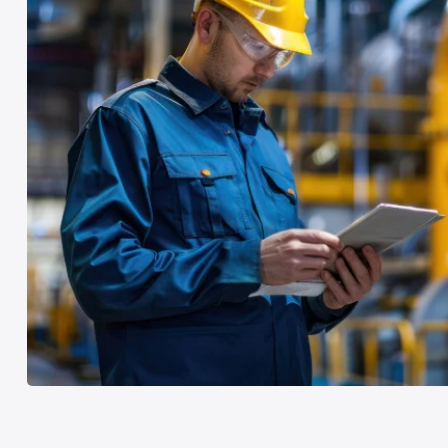
Porre fine ai downtime 
programmati