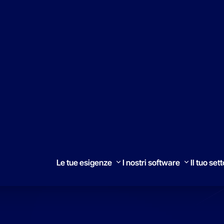
Trovare un SI
I Nos
Le tue esigenze
I nostri software
Il tuo set
e
Ricerca
iva, si ottengono
li asset.