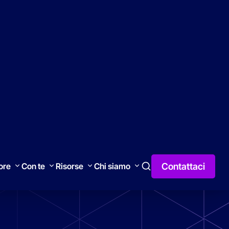
tri Partner
Formazione
Webinar
Blog
We Are Sonepar
Italiano
Contattaci
tore
Con te
Risorse
Chi siamo