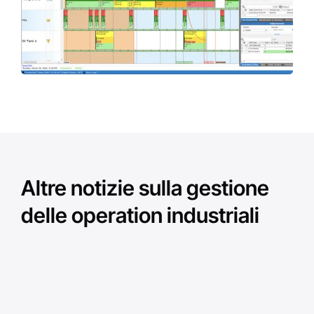
Altre notizie sulla gestione
delle operation industriali
nde
AVEVA Operations