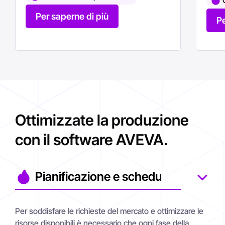
Per saperne di più
Pe
Ottimizzate la produzione
con il software AVEVA.
Per soddisfare le richieste del mercato e ottimizzare le
Le persone sono un fattore chiave negli ambienti di
Il mondo manifatturiero ha sempre più bisogno di
Le operazioni industriali sono caratterizzate da un
La gestione degli ordini di produzione rappresenta una
risorse disponibili è necessario che ogni fase della