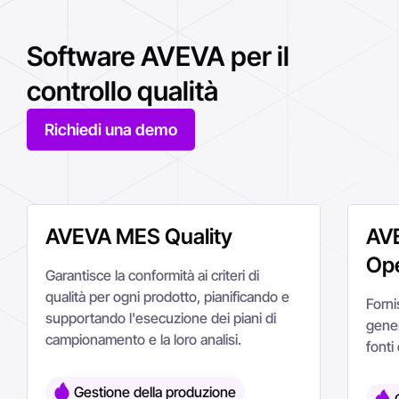
consentendo tempi di reazione più rapidi. Le
elettronica. Include strumenti dedicati per la
deviazioni dagli standard di qualità e le condizioni
rappresentazione di diagrammi e carte di
Software AVEVA per il
fuori norma vengono evidenziate, consentendo
controllo.
azioni correttive immediate.
controllo qualità
Richiedi una demo
AVEVA MES Quality
AVE
Ope
Garantisce la conformità ai criteri di
qualità per ogni prodotto, pianificando e
Forni
supportando l'esecuzione dei piani di
gener
campionamento e la loro analisi.
fonti 
Gestione della produzione