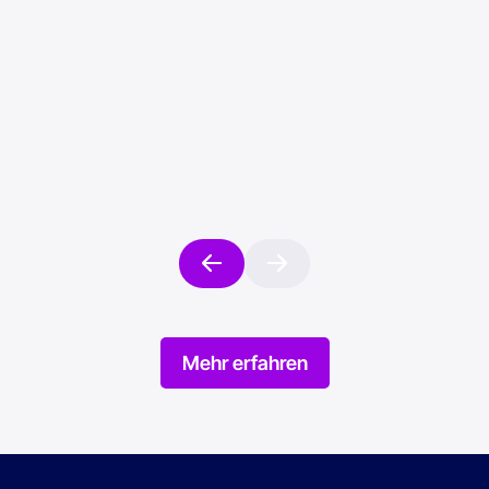
industrial sites in
Europe
6/2024
Online gestellt am 22/05/2026
Mehr erfahren