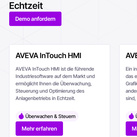
Echtzeit
Demo anfordern
AVEVA InTouch HMI
AV
AVEVA InTouch HMI ist die führende
Ein i
Industriesoftware auf dem Markt und
das e
ermöglicht Ihnen die Überwachung,
Grafi
Steuerung und Optimierung des
ande
Anlagenbetriebs in Echtzeit.
sind,
Überwachen & Steuern
Mehr erfahren
M