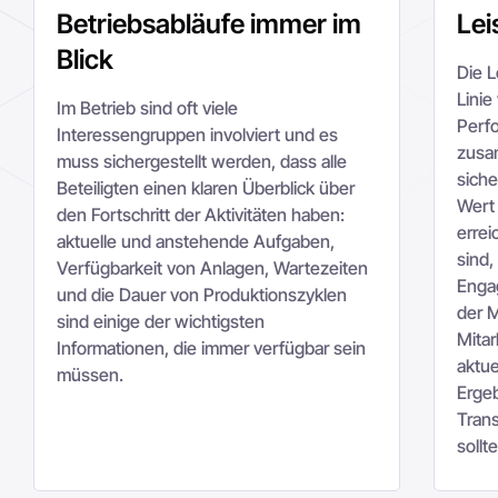
Betriebsabläufe immer im
Lei
Blick
Die L
Linie
Im Betrieb sind oft viele
Perfo
Interessengruppen involviert und es
zusa
muss sichergestellt werden, dass alle
siche
Beteiligten einen klaren Überblick über
Wert 
den Fortschritt der Aktivitäten haben:
erre
aktuelle und anstehende Aufgaben,
sind,
Verfügbarkeit von Anlagen, Wartezeiten
Engag
und die Dauer von Produktionszyklen
der M
sind einige der wichtigsten
Mitar
Informationen, die immer verfügbar sein
aktue
müssen.
Ergeb
Tran
sollt