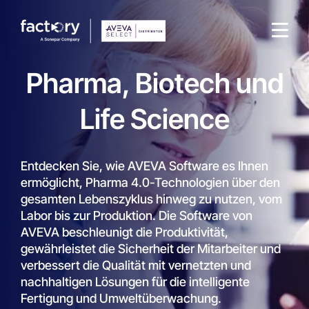
Pharma, Biotech und
Life Science
Wonach suchst du ?
Entdecken Sie, wie AVEVA Software es Ihnen
ermöglicht, Pharma 4.0-Technologien über den
gesamten Lebenszyklus hinweg zu nutzen, vom
Labor bis zur Produktion. Die Software von
AVEVA beschleunigt die Produktivität,
gewährleistet die Sicherheit der Mitarbeiter und
verbessert die Qualität mit vernetzten und
nachhaltigen Lösungen für die intelligente
Fertigung und Umweltüberwachung.