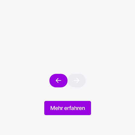
23 R2
AVEVA Operations
Control: Flexibilität und
Effizienz für Ihre
Produktionsprozesse
0/2024
Online gestellt am 01/10/2024
Mehr erfahren