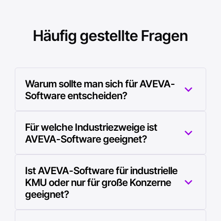
Häufig gestellte Fragen
Warum sollte man sich für AVEVA-
Software entscheiden?
Die weltweit anerkannten industriellen
Für welche Industriezweige ist
Softwarelösungen von AVEVA integrieren
AVEVA-Software geeignet?
eine wesentliche industrielle
Softwareplattform für eine vollständig
Die AVEVA-Softwarelösungen sind auf
Ist AVEVA-Software für industrielle
vernetzte Wirtschaft. Im Zentrum Ihrer
verschiedene Industriezweige spezialisiert,
KMU oder nur für große Konzerne
operativen Leistungsfähigkeit strukturiert
darunter unter anderem Energie, Öl und
geeignet?
AVEVA sein Angebot rund um drei
Gas, Chemie, die Lebensmittel- und
grundlegende Säulen: Engineering und
Getränkeindustrie, Life Sciences (Pharma,
Die AVEVA-Softwarelösungen sind so