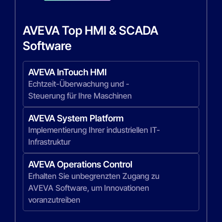
AVEVA Top HMI & SCADA
Software
AVEVA Historian
Erfassen und archivieren Sie alle Ihre
AVEVA InTouch HMI
Daten, um ein industrielles Big Data
Echtzeit-Überwachung und -
aufzubauen und das verborgene
Steuerung für Ihre Maschinen
AVEVA MES
Potenzial zu erschließen
Verwaltung von Arbeitsaufträgen,
AVEVA System Platform
AVEVA Pi Data Infrastructure Bundle
Rückverfolgbarkeit und Genealogie zur
Implementierung Ihrer industriellen IT-
Hybride Lösung für die Verwaltung
Optimierung der Produktion
Infrastruktur
Ihrer Betriebsdaten, vom Edge bis zur
AVEVA Performance
Cloud.
AVEVA Operations Control
Durchsatz optimieren, Ausfallzeiten
Erhalten Sie unbegrenzten Zugang zu
AVEVA CONNECT
reduzieren, OEE messen
AVEVA Software, um Innovationen
Plattform für industrielle Intelligenz die
voranzutreiben
Advanced Planning & Scheduling
hilft, Nachhaltigkeit und Effizienz in
Optimieren Sie Ihre
Ihrem gesamten digitalen Ökosystem