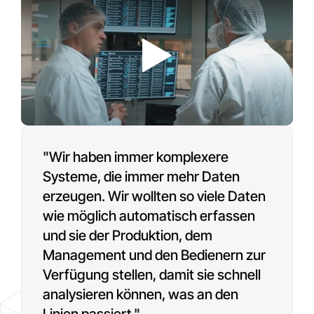
Play
Play
Play
"Wir haben immer komplexere
"Factory Software hat uns bei der
Systeme, die immer mehr Daten
Einführung der AVEVA-Lösung
erzeugen. Wir wollten so viele Daten
unterstützt und damit eine höhere
wie möglich automatisch erfassen
industrielle Leistung, den besseren
und sie der Produktion, dem
Einsatz von Fachkräften und eine
Management und den Bedienern zur
deutliche Reduzierung der
Verfügung stellen, damit sie schnell
Umweltauswirkungen ermöglicht."
analysieren können, was an den
Linien passiert."
Olivier Lefebvre