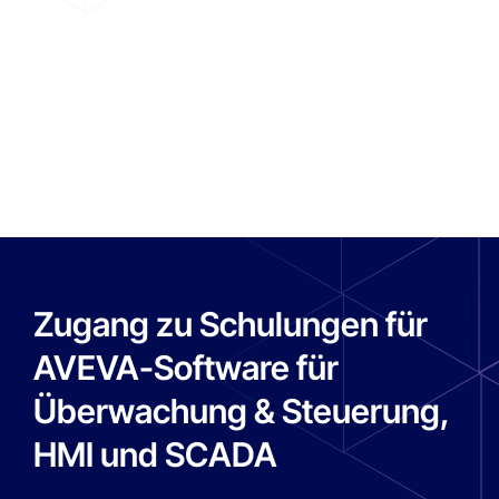
Abläu
Überwachen & Steuern
Mehr erfahren
M
Zugang zu Schulungen für
AVEVA-Software für
Überwachung & Steuerung,
HMI und SCADA