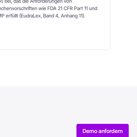
R) bei, das die Anforderungen von
nchenvorschriften wie FDA 21 CFR Part 11 und
P erfüllt (EudraLex, Band 4, Anhang 11).
Demo anfordern