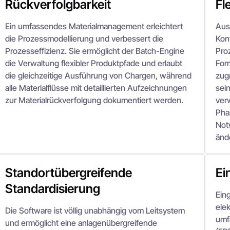
Rückverfolgbarkeit
Fl
Ein umfassendes Materialmanagement erleichtert
Aus
die Prozessmodellierung und verbessert die
Kon
Prozesseffizienz. Sie ermöglicht der Batch-Engine
Pro
die Verwaltung flexibler Produktpfade und erlaubt
For
die gleichzeitige Ausführung von Chargen, während
zug
alle Materialflüsse mit detaillierten Aufzeichnungen
sei
zur Materialrückverfolgung dokumentiert werden.
verw
Pha
Not
änd
Standortübergreifende
Ei
Standardisierung
Ein
ele
Die Software ist völlig unabhängig vom Leitsystem
umf
und ermöglicht eine anlagenübergreifende