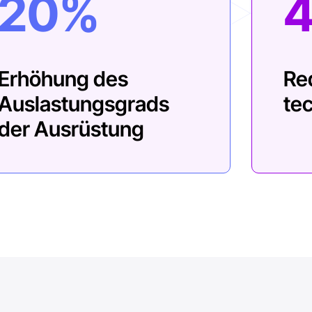
20%
Erhöhung des
Re
Auslastungsgrads
te
der Ausrüstung