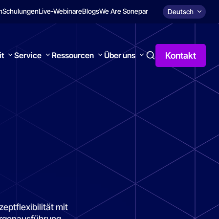
n
Schulungen
Live-Webinare
Blogs
We Are Sonepar
Deutsch
Kontakt
it
Service
Ressourcen
Über uns
ptflexibilität mit
argenausführung.