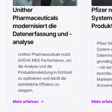
Unither
Pfizer 
Pharmaceuticals
System 
modernisiert die
Produk
Datenerfassung und -
analyse
Pfizer f
System e
Unither Pharmaceuticals nutzt
Datenm
AVEVA MES Performance, um
grundleg
die Analyse und die
– mit de
Produktionsleistung in Echtzeit
beschleu
zu optimieren und damit die
Marktein
betriebliche Effizienz zu
Arzneimi
steigern.
Mehr erfahren
Mehr erfah