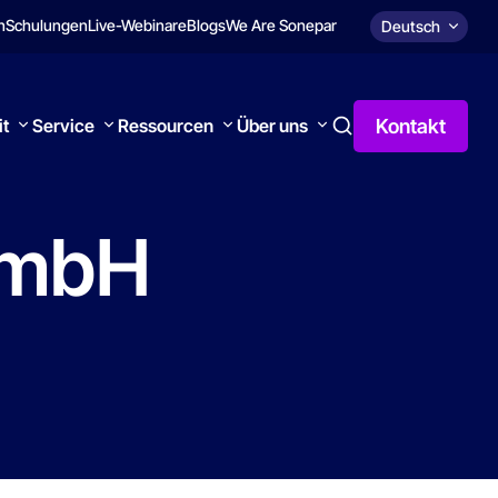
n
Schulungen
Live-Webinare
Blogs
We Are Sonepar
Deutsch
Kontakt
it
Service
Ressourcen
Über uns
mbH