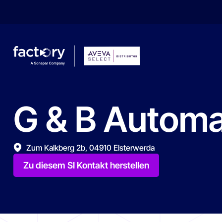
G
&
B
Automat
Wonach suchst du ?
Zum Kalkberg 2b, 04910 Elsterwerda
Zu diesem SI Kontakt herstellen