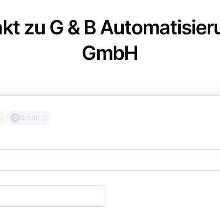
kt zu G & B Automatisier
GmbH
2
Schritt 3
3