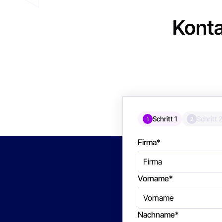
Konta
Schritt 1
Schritt 
1
2
Firma
*
Vorname
*
Nachname
*