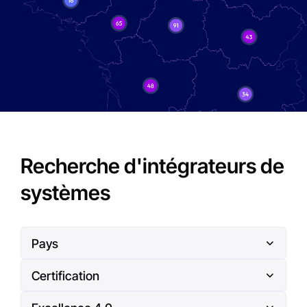
Recherche d'intégrateurs de
systèmes
Pays
Certification
Italie
France