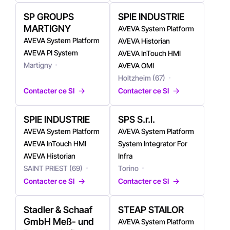
SP GROUPS
SPIE INDUSTRIE
MARTIGNY
AVEVA System Platform
AVEVA System Platform
AVEVA Historian
AVEVA PI System
AVEVA InTouch HMI
Martigny
AVEVA OMI
Holtzheim (67)
Contacter ce SI
Contacter ce SI
SPIE INDUSTRIE
SPS S.r.l.
AVEVA System Platform
AVEVA System Platform
AVEVA InTouch HMI
System Integrator For
AVEVA Historian
Infra
SAINT PRIEST (69)
Torino
Contacter ce SI
Contacter ce SI
Stadler & Schaaf
STEAP STAILOR
GmbH Meß- und
AVEVA System Platform