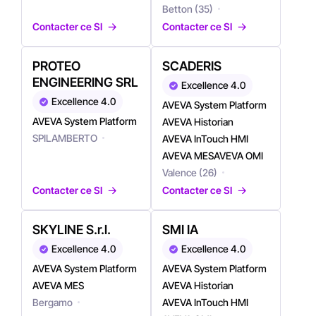
Betton (35)
Contacter ce SI
Contacter ce SI
PROTEO
SCADERIS
ENGINEERING SRL
Excellence 4.0
Excellence 4.0
AVEVA System Platform
AVEVA System Platform
AVEVA Historian
SPILAMBERTO
AVEVA InTouch HMI
AVEVA MES
AVEVA OMI
Valence (26)
Contacter ce SI
Contacter ce SI
SKYLINE S.r.l.
SMI IA
Excellence 4.0
Excellence 4.0
AVEVA System Platform
AVEVA System Platform
AVEVA MES
AVEVA Historian
Bergamo
AVEVA InTouch HMI