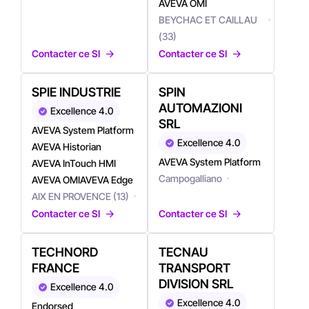
AVEVA OMI
BEYCHAC ET CAILLAU
(33)
Contacter ce SI
Contacter ce SI
SPIE INDUSTRIE
SPIN
AUTOMAZIONI
Excellence 4.0
SRL
AVEVA System Platform
Excellence 4.0
AVEVA Historian
AVEVA System Platform
AVEVA InTouch HMI
Campogalliano
AVEVA OMI
AVEVA Edge
AIX EN PROVENCE (13)
Contacter ce SI
Contacter ce SI
TECHNORD
TECNAU
FRANCE
TRANSPORT
DIVISION SRL
Excellence 4.0
Excellence 4.0
Endorsed