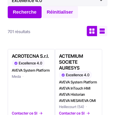
Excellence 4.0
Endorsed
Allemagne
AVEVA PI System
Autriche
Recherche
Réinitialiser
Oui
AVEVA Edge
Suisse
Non
Member
AVEVA Plant SCADA
701
résultats
AVEVA Historian
AVEVA System Platform
AVEVA OMI
AVEVA MES
ACROTECNA S.r.l.
ACTEMIUM
SOCIETE
AVEVA Batch Management
Excellence 4.0
AURESYS
CSIA
AVEVA System Platform
Excellence 4.0
AVEVA InTouch HMI
Meda
AVEVA System Platform
System Integrator For Infra
AVEVA InTouch HMI
AVEVA Historian
AVEVA MES
AVEVA OMI
Heillecourt (54)
Contacter ce SI
Contacter ce SI