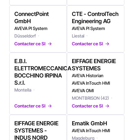
ConnectPoint
CTE - ControlTech
GmbH
Engineering AG
AVEVA PI System
AVEVA PI System
Düsseldorf
Liestal
Contacter ce SI
Contacter ce SI
E.B.I.
EIFFAGE ENERGIE
ELETTROMECCANICA
SYSTEMES
BOCCHINO IRPINA
AVEVA Historian
S.r.l.
AVEVA InTouch HMI
Montella
AVEVA OMI
MONTBRISON (42)
Contacter ce SI
Contacter ce SI
EIFFAGE ENERGIE
Ematik GmbH
SYSTEMES -
AVEVA InTouch HMI
INDUS NORD
Magdeburg