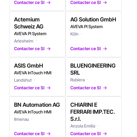
Contacter ce SI
Contacter ce SI
Actemium
AG Solution GmbH
Schweiz AG
AVEVA PI System
AVEVA PI System
Köln
Arlesheim
Contacter ce SI
Contacter ce SI
ASIS GmbH
BLUENGINEERING
SRL
AVEVA InTouch HMI
Rubiera
Landshut
Contacter ce SI
Contacter ce SI
BN Automation AG
CHIARINI E
FERRARI IMP.TEC.
AVEVA InTouch HMI
S.r.l.
Ilmenau
Anzola Emilia
Contacter ce SI
Contacter ce SI