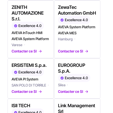
ZENITH
ZewaTec
AUTOMAZIONE
Automation GmbH
S.r.l.
Excellence 4.0
Excellence 4.0
AVEVA System Platform
AVEVA InTouch HMI
AVEVA MES
AVEVA System Platform
Hamburg
Varese
Contacter ce SI
Contacter ce SI
ERSISTEMI S.p.a.
EUROGROUP
S.p.A.
Excellence 4.0
Excellence 4.0
AVEVA PI System
Silea
SAN POLO DI TORRILE
Contacter ce SI
Contacter ce SI
ISII TECH
Link Management
Srl
Excellence 4.0