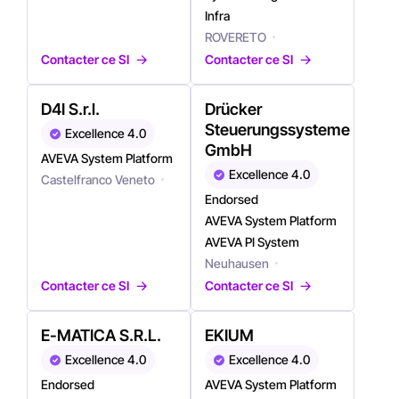
Infra
ROVERETO
Contacter ce SI
Contacter ce SI
D4I S.r.l.
Drücker
Steuerungssysteme
Excellence 4.0
GmbH
AVEVA System Platform
Excellence 4.0
Castelfranco Veneto
Endorsed
AVEVA System Platform
AVEVA PI System
Neuhausen
Contacter ce SI
Contacter ce SI
E-MATICA S.R.L.
EKIUM
Excellence 4.0
Excellence 4.0
Endorsed
AVEVA System Platform