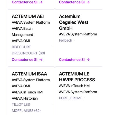
Contacter ce SI
Contacter ce SI
ACTEMIUM AEI
Actemium
Cegelec West
AVEVA System Platform
GmbH
AVEVA Batch
AVEVA System Platform
Management
Fellbach
AVEVA OMI
RIBECOURT
DRESLINCOURT (60)
Contacter ce SI
Contacter ce SI
ACTEMIUM ISAA
ACTEMIUM LE
HAVRE PROCESS
AVEVA System Platform
AVEVA InTouch HMI
AVEVA OMI
AVEVA System Platform
AVEVA InTouch HMI
PORT JEROME
AVEVA Historian
TILLOY LES
MOFFLAINES (62)