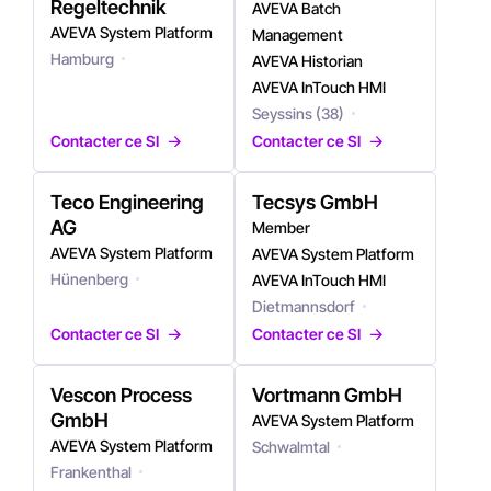
Regeltechnik
AVEVA Batch
AVEVA System Platform
Management
Hamburg
AVEVA Historian
AVEVA InTouch HMI
Seyssins (38)
Contacter ce SI
Contacter ce SI
Teco Engineering
Tecsys GmbH
AG
Member
AVEVA System Platform
AVEVA System Platform
Hünenberg
AVEVA InTouch HMI
Dietmannsdorf
Contacter ce SI
Contacter ce SI
Vescon Process
Vortmann GmbH
GmbH
AVEVA System Platform
AVEVA System Platform
Schwalmtal
Frankenthal