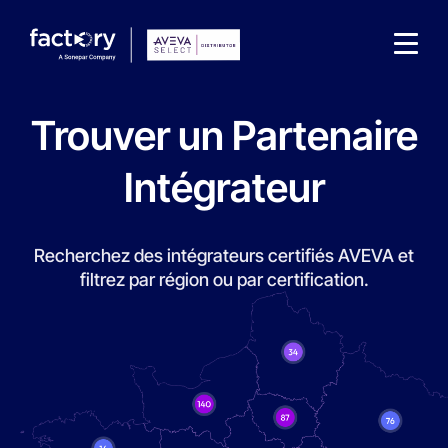
Trouver un Partenaire
Intégrateur
Qu'est-ce que vous cherchez ?
Recherchez des intégrateurs certifiés AVEVA et
filtrez par région ou par certification.