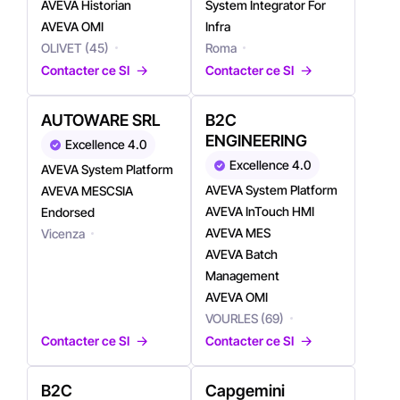
AVEVA Historian
System Integrator For
AVEVA OMI
Infra
OLIVET (45)
Roma
Contacter ce SI
Contacter ce SI
AUTOWARE SRL
B2C
ENGINEERING
Excellence 4.0
Excellence 4.0
AVEVA System Platform
AVEVA System Platform
AVEVA MES
CSIA
AVEVA InTouch HMI
Endorsed
AVEVA MES
Vicenza
AVEVA Batch
Management
AVEVA OMI
VOURLES (69)
Contacter ce SI
Contacter ce SI
B2C
Capgemini