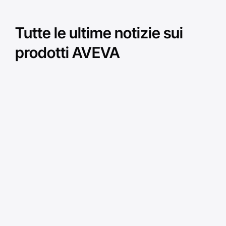
Tutte le ultime notizie sui
prodotti AVEVA
Come si collega AVEVA
Guida 
Historian a un sistema
modern
di supervisione
sistem
Siemens?
legacy