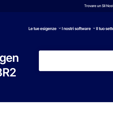
Trovare un SI
I Nos
Le tue esigenze
I nostri software
Il tuo set
gen
3R2
Ricerca