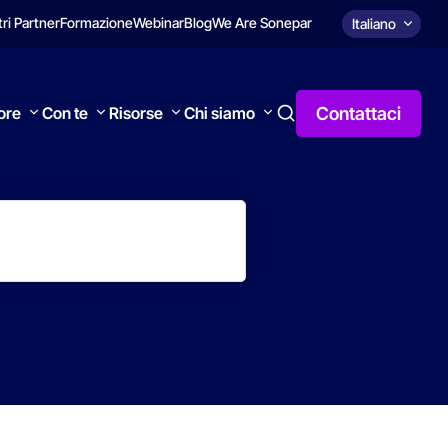
tri Partner
Formazione
Webinar
Blog
We Are Sonepar
Italiano
Contattaci
tore
Con te
Risorse
Chi siamo