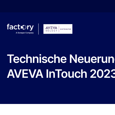
Technische
Neuerun
Che cosa sta cercando ?
AVEVA
InTouch
202