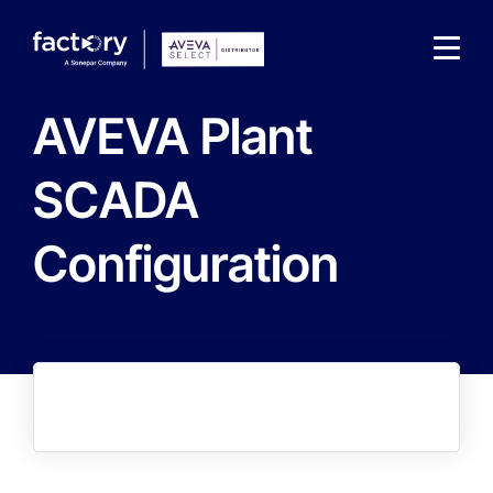
AVEVA Plant
SCADA
Configuration
Che cosa sta cercando ?