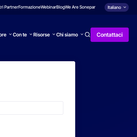
tri Partner
Formazione
Webinar
Blog
We Are Sonepar
Italiano
Contattaci
tore
Con te
Risorse
Chi siamo