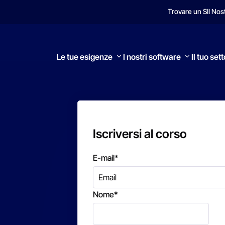
Trovare un SI
I Nos
Le tue esigenze
I nostri software
Il tuo set
Iscriversi al corso
Ricerca
E-mail
*
Nome
*