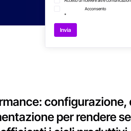
Accetto di ricevere altre comunicazio
Acconsento
*
mance: configurazione, 
entazione per rendere s