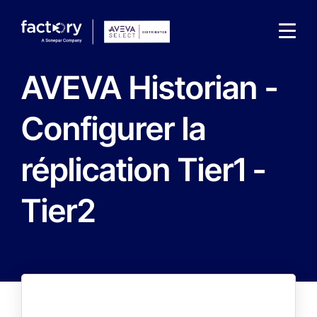
AVEVA Historian -
Configurer la
réplication Tier1 -
Wonach suchst du ?
Tier2