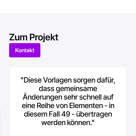
Zum Projekt
Kontakt
"Die Optimierung von Anlagen
"Diese Vorlagen sorgen dafür,
"Da die Informationen genau
und kontextbezogen sind und
ist mit minimalen Kosten und
dass gemeinsame
Änderungen sehr schnell auf
grundlegenden technischen
den richtigen Personen zur
eine Reihe von Elementen - in
richtigen Zeit zur Verfügung
Kenntnissen unter
gestellt werden, ermöglichte
diesem Fall 49 - übertragen
Verwendung der AVEVA PI
[das AVEVA PI System] eine
System Infrastructure
werden können."
schnelle Verbesserung".
möglich."