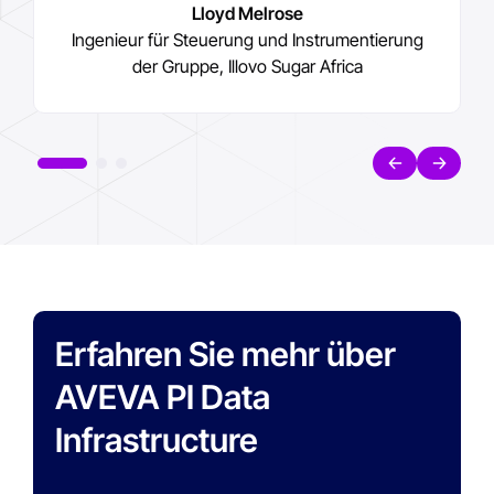
Lloyd Melrose
Ingenieur für Steuerung und Instrumentierung
Lloyd Melrose
Lloyd Melrose
der Gruppe, Illovo Sugar Africa
Ingenieur für Steuerung und Instrumentierung
Ingenieur für Steuerung und Instrumentierung
der Gruppe, Illovo Sugar Africa
der Gruppe, Illovo Sugar Africa
Erfahren Sie mehr über
AVEVA PI Data
Infrastructure