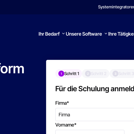
Systemintegratore
Ihr Bedarf
Unsere Software
Ihre Tätigke
form
Schritt 1
Schritt 2
Schritt 3
1
2
3
Suchen
Für die Schulung anmel
Firma
*
Vorname
*