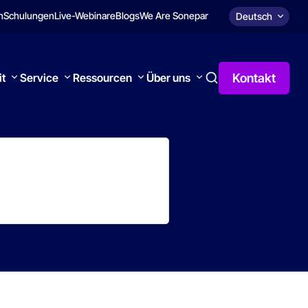
n
Schulungen
Live-Webinare
Blogs
We Are Sonepar
Deutsch
Kontakt
it
Service
Ressourcen
Über uns