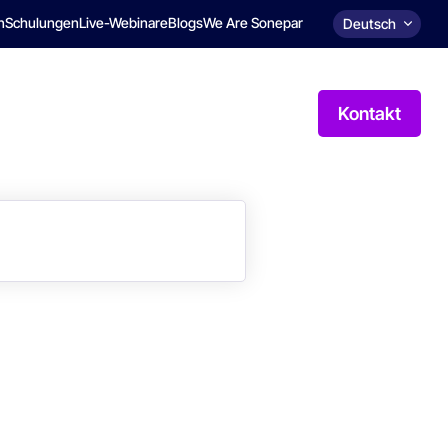
n
Schulungen
Live-Webinare
Blogs
We Are Sonepar
Deutsch
Kontakt
it
Service
Ressourcen
Über uns