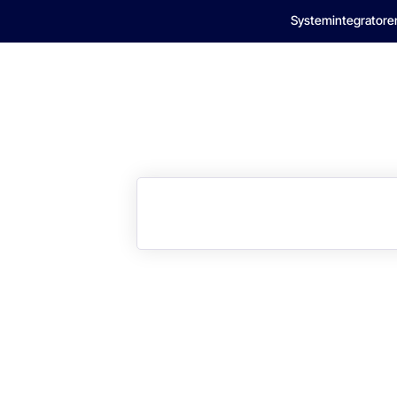
Systemintegratore
Ihr Bedarf
Unsere Software
Ihre Tätigke
gen
3R2
Suchen