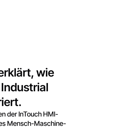
rklärt, wie
ndustrial
iert.
ien der InTouch HMI-
eines Mensch-Maschine-