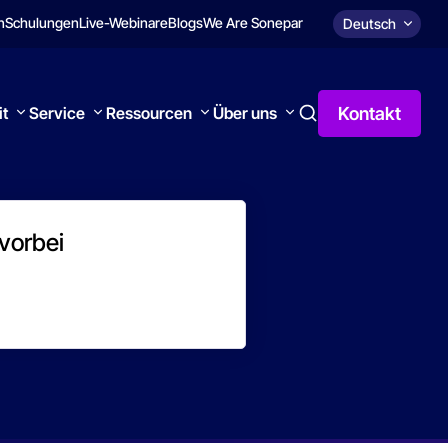
n
Schulungen
Live-Webinare
Blogs
We Are Sonepar
Deutsch
Kontakt
it
Service
Ressourcen
Über uns
 vorbei