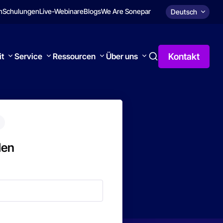
n
Schulungen
Live-Webinare
Blogs
We Are Sonepar
Deutsch
Kontakt
it
Service
Ressourcen
Über uns
den