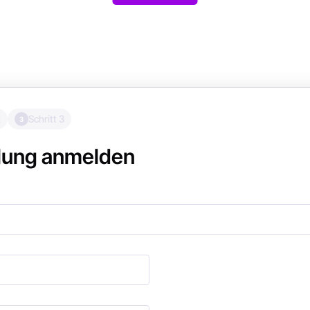
2
Schritt 3
3
ulung anmelden