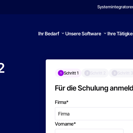
Systemintegratore
Ihr Bedarf
Unsere Software
Ihre Tätigke
2
Schritt 1
Schritt 2
Schritt 3
1
2
3
Suchen
Für die Schulung anmel
Firma
*
Vorname
*