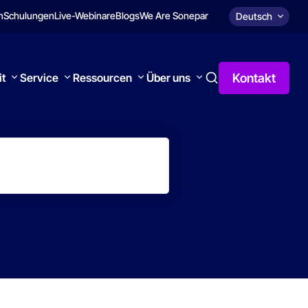
n
Schulungen
Live-Webinare
Blogs
We Are Sonepar
Deutsch
Kontakt
it
Service
Ressourcen
Über uns