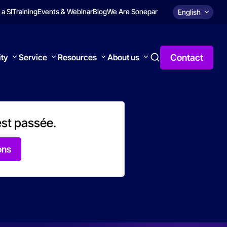
 a SI
Training
Events & Webinar
Blog
We Are Sonepar
English
Contact
ity
Service
Resources
About us
est passée.
ons