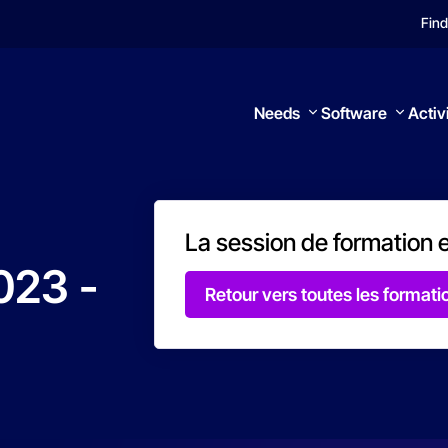
Find
Needs
Software
Activ
La session de formation 
023
-
Search
Retour vers toutes les formati