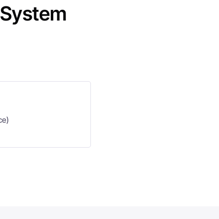
e System
ce)