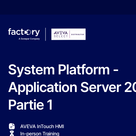
System
Platform
-
What are you looking for?
Application
Server
2
Partie
1
AVEVA InTouch HMI
In-person Training