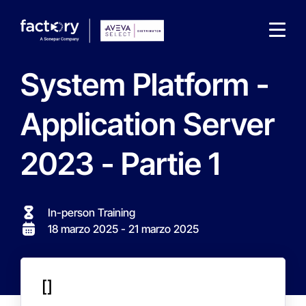
System Platform -
Application Server
2023 - Partie 1
Che cosa sta cercando ?
In-person Training
18 marzo 2025
- 21 marzo 2025
[]