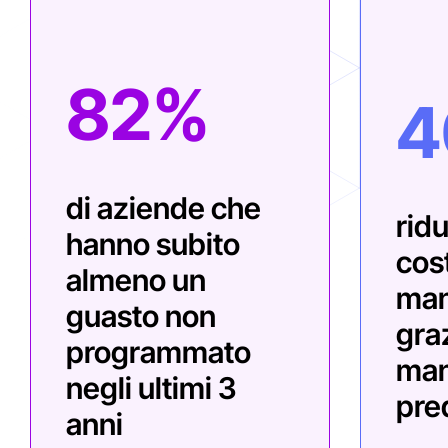
82%
4
di aziende che
rid
hanno subito
cost
almeno un
man
guasto non
graz
programmato
man
negli ultimi 3
pred
anni