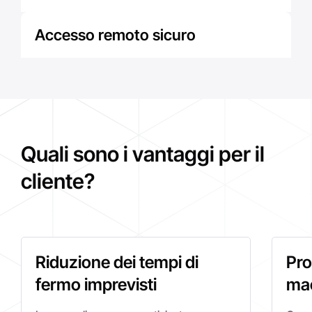
Monitoraggio
delle previsioni
e
pianificazione.
Accesso remoto sicuro
Per la
convalida
o l'
analisi
da parte dei
team
tecnici
degli OEM.
Quali sono i vantaggi per il
cliente?
Riduzione dei tempi di
Pro
fermo imprevisti
ma