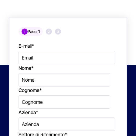
Passi 1
1
2
3
E-mail
*
Nome
*
Cognome
*
Azienda
*
Settore di Riferimento
*