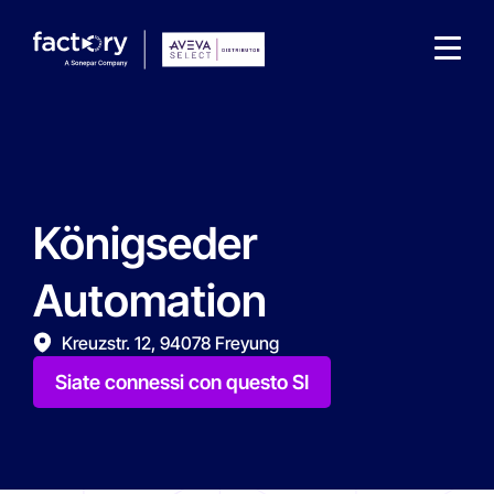
Königseder
Che cosa sta cercando ?
Automation
Kreuzstr. 12, 94078 Freyung
Siate connessi con questo SI