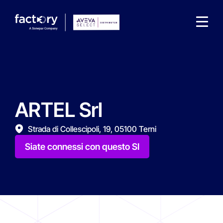
ARTEL Srl
Che cosa sta cercando ?
Strada di Collescipoli, 19, 05100 Terni
Siate connessi con questo SI