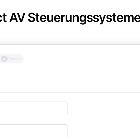
ct AV Steuerungssystem
Passi 3
3