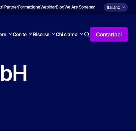
tri Partner
Formazione
Webinar
Blog
We Are Sonepar
Italiano
Contattaci
tore
Con te
Risorse
Chi siamo
bH