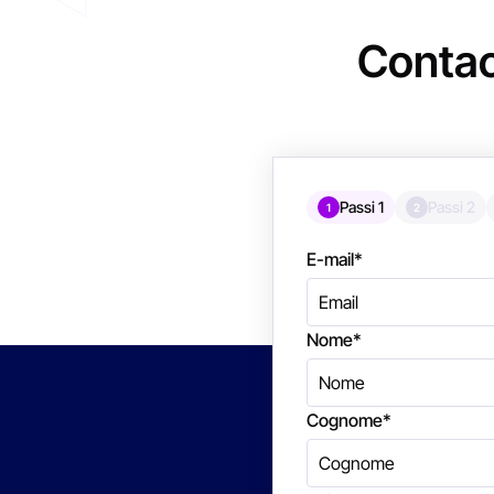
Conta
Passi 1
Passi 2
1
2
E-mail
*
Nome
*
Cognome
*