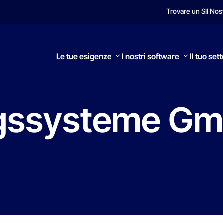
Trovare un SI
I Nos
Le tue esigenze
I nostri software
Il tuo set
gssysteme
Gm
Ricerca