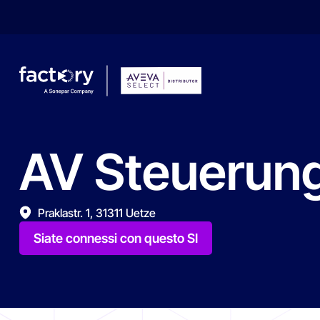
AV
Steuerun
Che cosa sta cercando ?
Praklastr. 1, 31311 Uetze
Siate connessi con questo SI