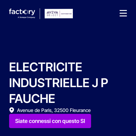
ELECTRICITE
Che cosa sta cercando ?
INDUSTRIELLE J P
FAUCHE
Avenue de Paris, 32500 Fleurance
Siate connessi con questo SI