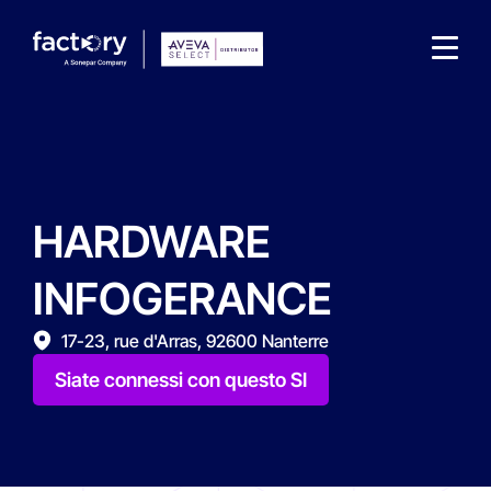
HARDWARE
Che cosa sta cercando ?
INFOGERANCE
17-23, rue d'Arras, 92600 Nanterre
Siate connessi con questo SI