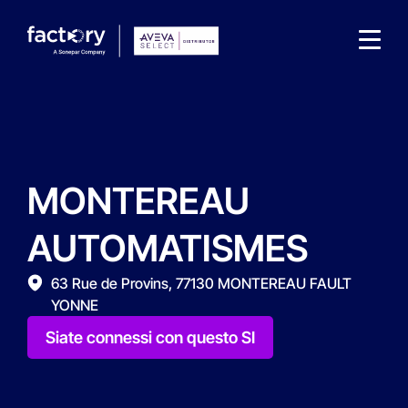
MONTEREAU
Che cosa sta cercando ?
AUTOMATISMES
63 Rue de Provins, 77130 MONTEREAU FAULT
YONNE
Siate connessi con questo SI