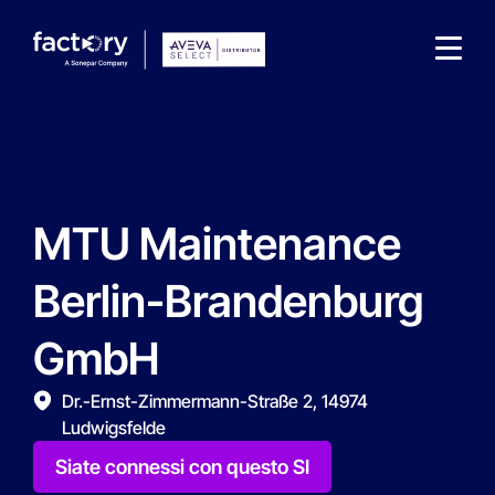
MTU Maintenance
Che cosa sta cercando ?
Berlin-Brandenburg
GmbH
Dr.-Ernst-Zimmermann-Straße 2, 14974
Ludwigsfelde
Siate connessi con questo SI