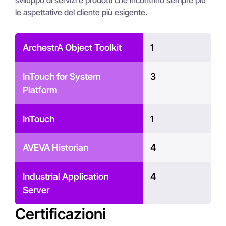
sviluppo di servizi e prodotti che incontrino sempre più
le aspettative del cliente più esigente.
ArchestrA Object Toolkit
1
InTouch for System
3
Platform
InTouch
1
AVEVA Historian
4
Industrial Application
4
Server
Certificazioni