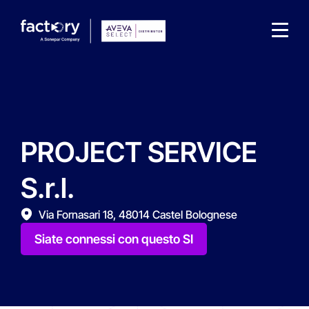
PROJECT SERVICE
Che cosa sta cercando ?
S.r.l.
Via Fornasari 18, 48014 Castel Bolognese
Siate connessi con questo SI