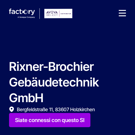
Rixner-Brochier
Che cosa sta cercando ?
Gebäudetechnik
GmbH
Bergfeldstraße 11, 83607 Holzkirchen
Siate connessi con questo SI