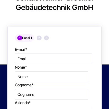
Gebäudetechnik GmbH
Passi 1
1
2
3
E-mail
*
Nome
*
Cognome
*
Azienda
*