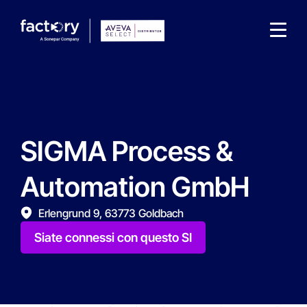
SIGMA Process &
Che cosa sta cercando ?
Automation GmbH
Erlengrund 9, 63773 Goldbach
Siate connessi con questo SI