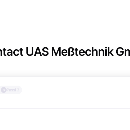
tact UAS Meßtechnik 
Passi 3
3