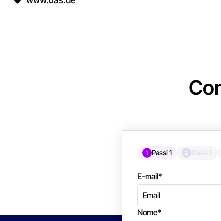
www.uas.de
Con
Passi 1
Passi 2
1
2
E-mail
*
Nome
*