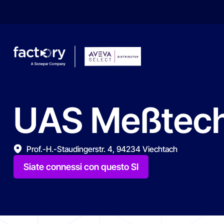
UAS
Meßtech
Che cosa sta cercando ?
Prof.-H.-Staudingerstr. 4, 94234 Viechtach
Siate connessi con questo SI