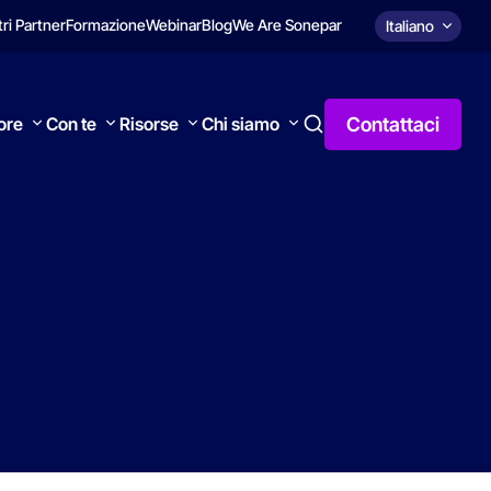
tri Partner
Formazione
Webinar
Blog
We Are Sonepar
Italiano
Contattaci
tore
Con te
Risorse
Chi siamo