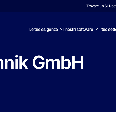
Trovare un SI
I Nos
Le tue esigenze
I nostri software
Il tuo set
nik
GmbH
Ricerca