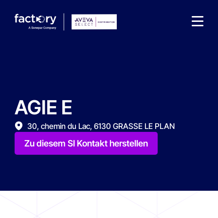
AGIE E
Wonach suchst du ?
30, chemin du Lac, 6130 GRASSE LE PLAN
Zu diesem SI Kontakt herstellen