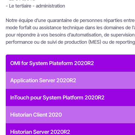
- Le tertiaire - administration
Notre équipe d’une quarantaine de personnes réparties entre O
mode forfait ou assistance technique dans les domaines de l’au
pour répondre à vos besoins d’automatisation, de supervisio
performance ou de suivi de production (MES) ou de reporting
OMI for System Plateform 2020R2
Application Server 2020R2
InTouch pour System Platform 2020R2
Historian Client 2020
Historian Server 2020R2