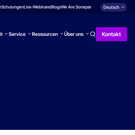
n
Schulungen
Live-Webinare
Blogs
We Are Sonepar
Deutsch
Kontakt
it
Service
Ressourcen
Über uns