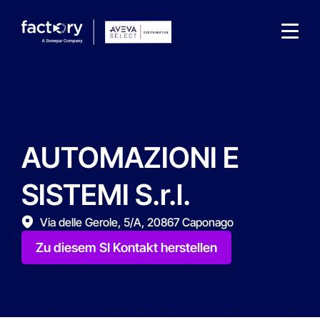
AUTOMAZIONI E
Wonach suchst du ?
SISTEMI S.r.l.
Via delle Gerole, 5/A, 20867 Caponago
Zu diesem SI Kontakt herstellen