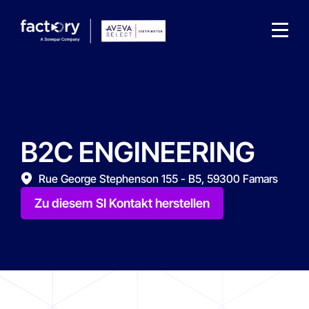
B2C ENGINEERING
Wonach suchst du ?
Rue George Stephenson 155 - B5, 59300 Famars
Zu diesem SI Kontakt herstellen