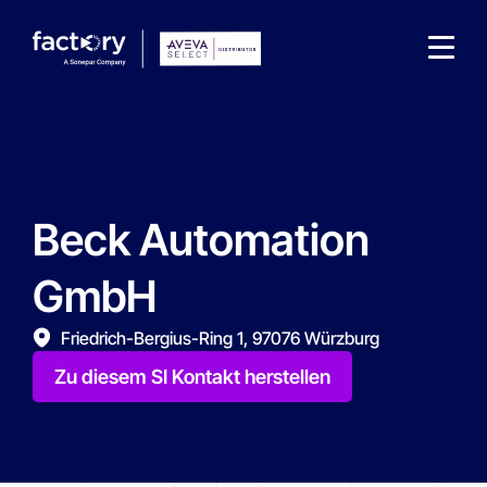
Beck Automation
Wonach suchst du ?
GmbH
Friedrich-Bergius-Ring 1, 97076 Würzburg
Zu diesem SI Kontakt herstellen