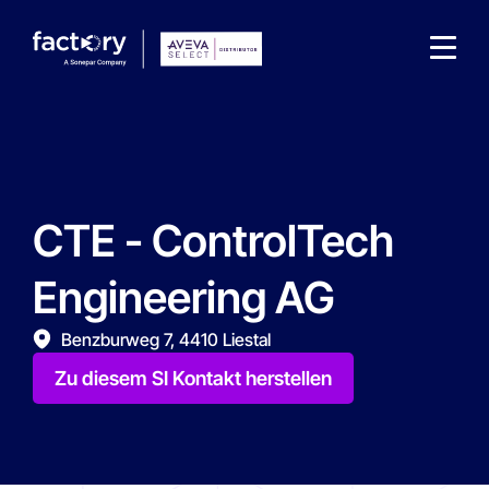
CTE - ControlTech
Wonach suchst du ?
Engineering AG
Benzburweg 7, 4410 Liestal
Zu diesem SI Kontakt herstellen