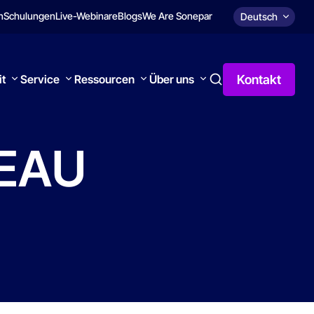
n
Schulungen
Live-Webinare
Blogs
We Are Sonepar
Deutsch
Kontakt
it
Service
Ressourcen
Über uns
EAU