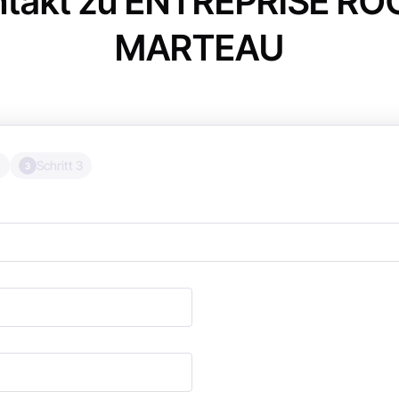
ntakt zu ENTREPRISE RO
MARTEAU
2
Schritt 3
3