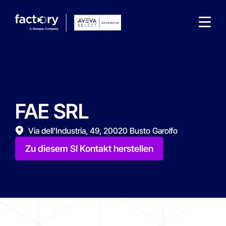
FAE SRL
Wonach suchst du ?
Via dell'Industria, 49, 20020 Busto Garolfo
Zu diesem SI Kontakt herstellen