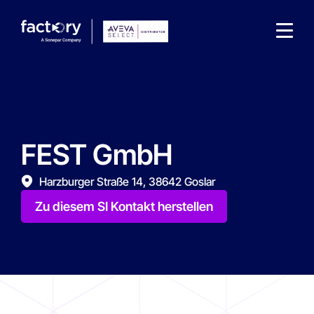
FEST GmbH
Wonach suchst du ?
Harzburger Straße 14, 38642 Goslar
Zu diesem SI Kontakt herstellen