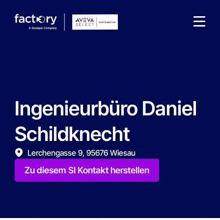
Ingenieurbüro Daniel
Wonach suchst du ?
Schildknecht
Lerchengasse 9, 95676 Wiesau
Zu diesem SI Kontakt herstellen