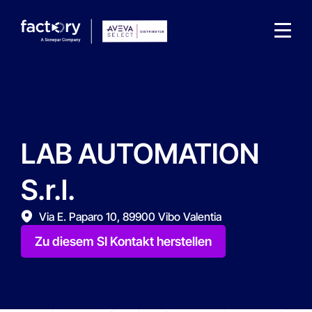
LAB AUTOMATION
Wonach suchst du ?
S.r.l.
Via E. Paparo 10, 89900 Vibo Valentia
Zu diesem SI Kontakt herstellen