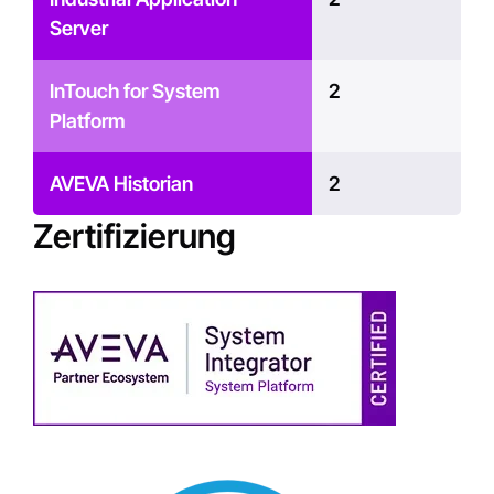
Server
InTouch for System
2
Platform
AVEVA Historian
2
Zertifizierung