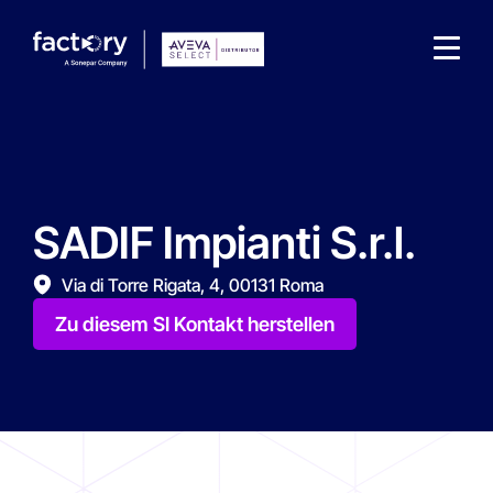
SADIF Impianti S.r.l.
Wonach suchst du ?
Via di Torre Rigata, 4, 00131 Roma
Zu diesem SI Kontakt herstellen