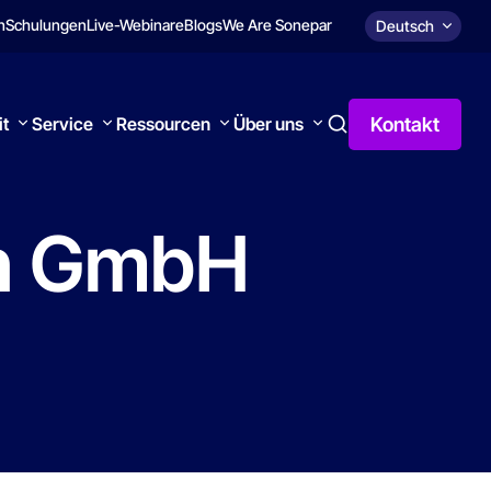
n
Schulungen
Live-Webinare
Blogs
We Are Sonepar
Deutsch
Kontakt
it
Service
Ressourcen
Über uns
n
GmbH