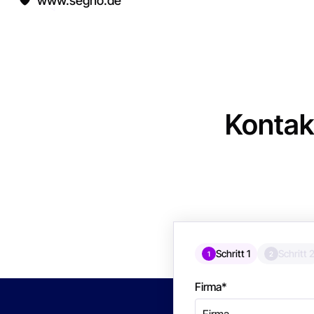
www.segno.de
Kontak
Schritt 1
Schritt 
1
2
Firma
*